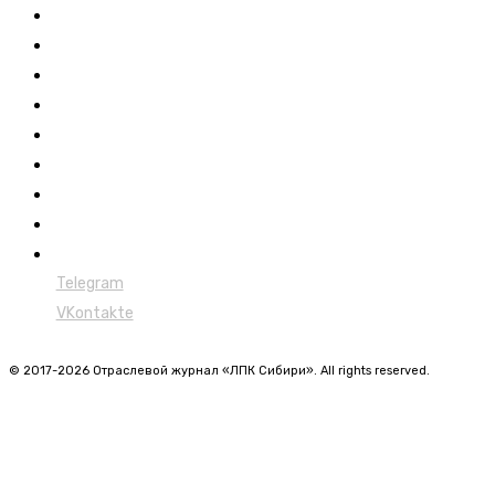
Выставки ЛПК
Контакты
Новости
Обучение
Сертификация
Лесовозы
Форвардеры
Харвестеры
Мульчеры
Telegram
VKontakte
© 2017-2026 Отраслевой журнал «ЛПК Сибири». All rights reserved.