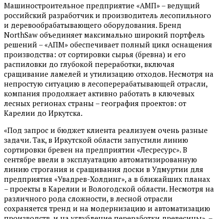
Машиностроительное предприятие «АМП» – ведущий
российский разработчик и производитель лесопильного
и деревообрабатывающего оборудования. Бренд
NorthSaw объединяет максимально широкий портфель
решений – «АПМ» обеспечивает полный цикл оснащения
производства: от сортировки сырья (бревна) и его
распиловки до глубокой переработки, включая
сращивание ламелей и утилизацию отходов. Несмотря на
непростую ситуацию в лесоперерабатывающей отрасли,
компания продолжает активно работать в ключевых
лесных регионах страны – география проектов: от
Карелии до Иркутска.
«Под запрос и бюджет клиента реализуем очень разные
задачи. Так, в Иркутской области запустили линию
сортировки бревен на предприятии «Лесресурс». В
сентябре ввели в эксплуатацию автоматизированную
линию строгания и сращивания доски в Удмуртии для
предприятия «Увадрев-Холдинг», а в ближайших планах
– проекты в Карелии и Вологодской области. Несмотря на
различного рода сложности, в лесной отрасли
сохраняется тренд и на модернизацию и автоматизацию
производств, и на углубление переработки древесины», –