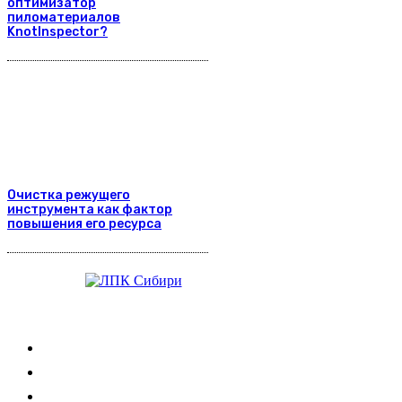
оптимизатор
пиломатериалов
KnotInspector?
Очистка режущего
инструмента как фактор
повышения его ресурса
Журнал
Выставки ЛПК
Контакты