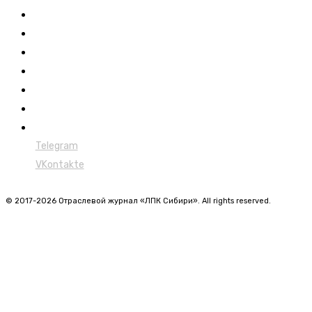
Новости
Обучение
Сертификация
Лесовозы
Форвардеры
Харвестеры
Мульчеры
Telegram
VKontakte
© 2017-2026 Отраслевой журнал «ЛПК Сибири». All rights reserved.