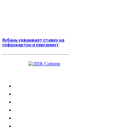
Кубань удваивает ставку на
гофрокартон и пергамент
Журнал
Выставки ЛПК
Контакты
Новости
Обучение
Сертификация