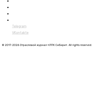
Лесовозы
Форвардеры
Харвестеры
Мульчеры
Telegram
VKontakte
© 2017-2026 Отраслевой журнал «ЛПК Сибири». All rights reserved.