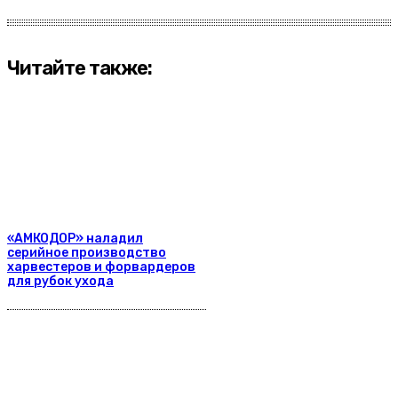
Читайте также:
«АМКОДОР» наладил
серийное производство
харвестеров и форвардеров
для рубок ухода