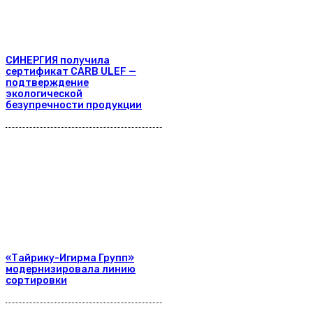
СИНЕРГИЯ получила
сертификат CARB ULEF —
подтверждение
экологической
безупречности продукции
«Тайрику-Игирма Групп»
модернизировала линию
сортировки