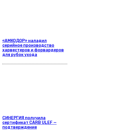
«АМКОДОР» наладил
серийное производство
харвестеров и форвардеров
для рубок ухода
СИНЕРГИЯ получила
сертификат CARB ULEF —
подтверждение