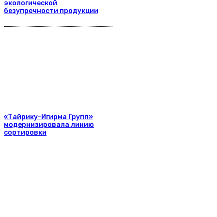
экологической
безупречности продукции
«Тайрику-Игирма Групп»
модернизировала линию
сортировки