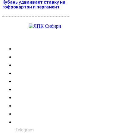
Кубань удваивает ставку на
гофрокартон и пергамент
Журнал
Выставки ЛПК
Контакты
Новости
Обучение
Сертификация
Лесовозы
Форвардеры
Харвестеры
Мульчеры
Telegram