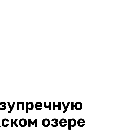
езупречную
ском озере