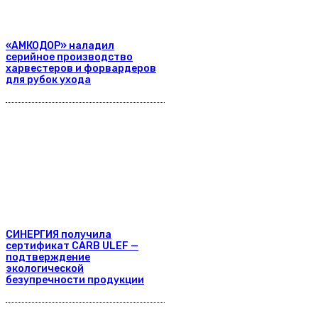
«АМКОДОР» наладил
серийное производство
харвестеров и форвардеров
для рубок ухода
СИНЕРГИЯ получила
сертификат CARB ULEF —
подтверждение
экологической
безупречности продукции