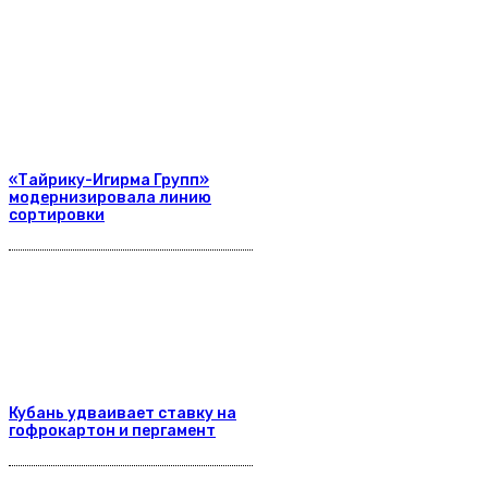
«Тайрику-Игирма Групп»
модернизировала линию
сортировки
Кубань удваивает ставку на
гофрокартон и пергамент