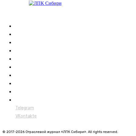
Журнал
Выставки ЛПК
Контакты
Новости
Обучение
Сертификация
Лесовозы
Форвардеры
Харвестеры
Мульчеры
Telegram
VKontakte
© 2017-2026 Отраслевой журнал «ЛПК Сибири». All rights reserved.