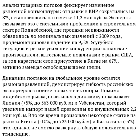
Анализ товарных потоков фиксирует изменение
рыночной конъюнктуры: отправки в КНР сократились на
8%, остановившись на отметке 11,2 млн куб. м. Эксперты
связывают это с системными проблемами в строительном
секторе Поднебесной, где продажи недвижимости
обвалились до минимальных значений с 2009 года,
продемонстрировав падение на 9,5%. Усугубило
ситуацию и резкое усиление конкуренции: канадские
производители, вытесняемые пошлинами с рынка США,
за год нарастили свое присутствие в Китае на 67%,
активно замещая освобождающиеся ниши.
Динамика поставок на глобальном уровне остается
разнонаправленной, демонстрируя гибкость российских
экспортеров в поиске новых точек опоры. Помимо
индийского рывка, позитивную динамику показывают
Япония (+5%, до 563 000 куб. м) и Узбекистан, который
увеличил импорт нашей древесины до внушительных 2,2
млн куб. м. В то же время произошло некоторое сжатие на
рынках Египта (-10%, до 723 000 куб. м) и Казахстана (-3%),
что, однако, не смогло развернуть общую положительную
тенденцию.