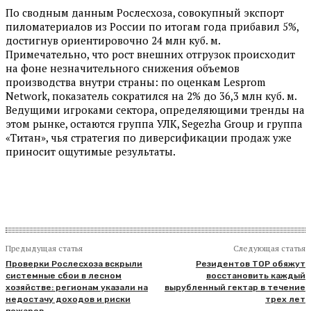
По сводным данным Рослесхоза, совокупный экспорт
пиломатериалов из России по итогам года прибавил 5%,
достигнув ориентировочно 24 млн куб. м.
Примечательно, что рост внешних отгрузок происходит
на фоне незначительного снижения объемов
производства внутри страны: по оценкам Lesprom
Network, показатель сократился на 2% до 36,3 млн куб. м.
Ведущими игроками сектора, определяющими тренды на
этом рынке, остаются группа УЛК, Segezha Group и группа
«Титан», чья стратегия по диверсификации продаж уже
приносит ощутимые результаты.
Предыдущая статья
Следующая статья
Проверки Рослесхоза вскрыли
Резидентов ТОР обяжут
системные сбои в лесном
восстановить каждый
хозяйстве: регионам указали на
вырубленный гектар в течение
недостачу доходов и риски
трех лет