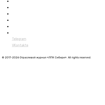
Обучение
Сертификация
Лесовозы
Форвардеры
Харвестеры
Мульчеры
Telegram
VKontakte
© 2017-2026 Отраслевой журнал «ЛПК Сибири». All rights reserved.