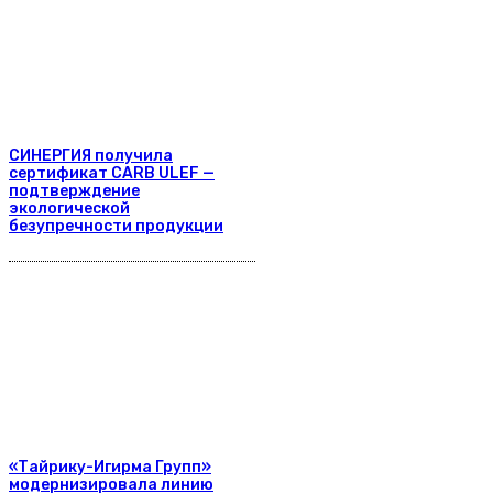
СИНЕРГИЯ получила
сертификат CARB ULEF —
подтверждение
экологической
безупречности продукции
«Тайрику-Игирма Групп»
модернизировала линию