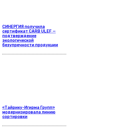
СИНЕРГИЯ получила
сертификат CARB ULEF —
подтверждение
экологической
безупречности продукции
«Тайрику-Игирма Групп»
модернизировала линию
сортировки