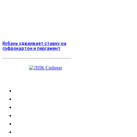
Кубань удваивает ставку на
гофрокартон и пергамент
Журнал
Выставки ЛПК
Контакты
Новости
Обучение
Сертификация