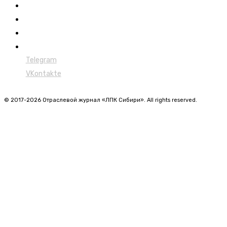
Лесовозы
Форвардеры
Харвестеры
Мульчеры
Telegram
VKontakte
© 2017-2026 Отраслевой журнал «ЛПК Сибири». All rights reserved.