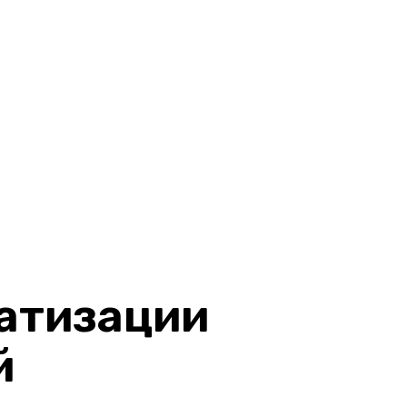
атизации
й