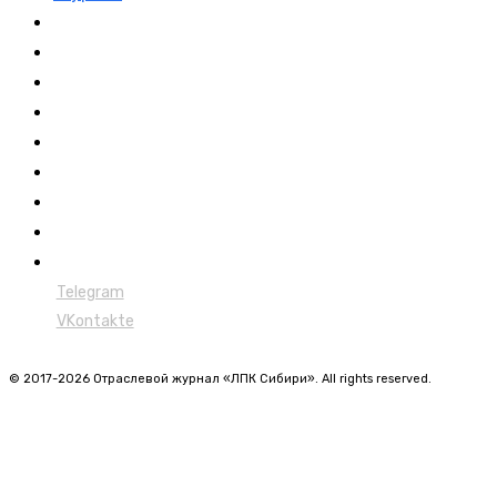
Выставки ЛПК
Контакты
Новости
Обучение
Сертификация
Лесовозы
Форвардеры
Харвестеры
Мульчеры
Telegram
VKontakte
© 2017-2026 Отраслевой журнал «ЛПК Сибири». All rights reserved.